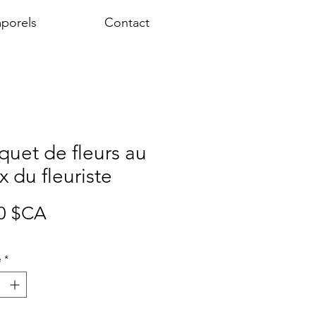
porels
Contact
uet de fleurs au
x du fleuriste
Prix
0 $CA
é
*