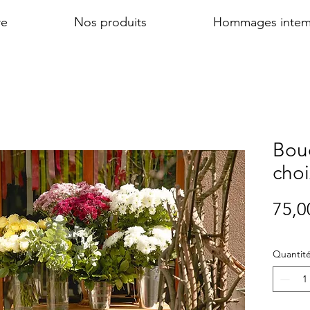
re
Nos produits
Hommages intem
Bouq
choi
75,0
Quantit