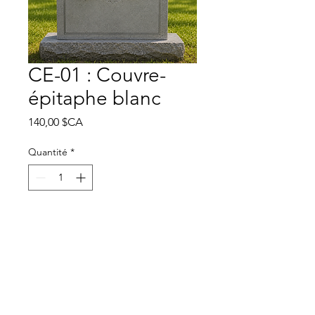
CE-01 : Couvre-
épitaphe blanc
Prix
140,00 $CA
Quantité
*
Ajouter au panier
Selon la disponibilité des
fleurs de soie au moment de
la commande, nous
ferons notre possible pour